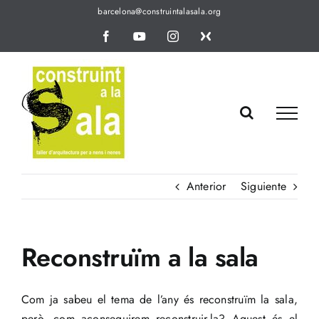
Saltar
barcelona@construintalasala.org
al
Facebook
YouTube
Instagram
X
contenido
Anterior
Siguiente
Reconstruïm a la sala
Com ja sabeu el tema de l’any és reconstruïm la sala,
però, com aconseguirem reconstruir-la? Aquest és el