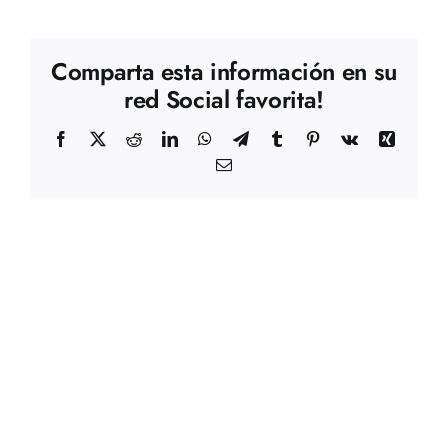
Comparta esta información en su
red Social favorita!
Facebook
X
Reddit
LinkedIn
WhatsApp
Telegram
Tumblr
Pinterest
Vk
Xing
Correo
electrónico